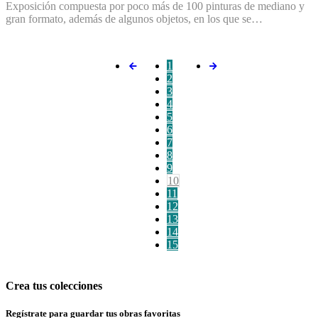
Exposición compuesta por poco más de 100 pinturas de mediano y
gran formato, además de algunos objetos, en los que se…
1
2
3
4
5
6
7
8
9
10
11
12
13
14
15
Crea tus colecciones
Regístrate para guardar tus obras favoritas