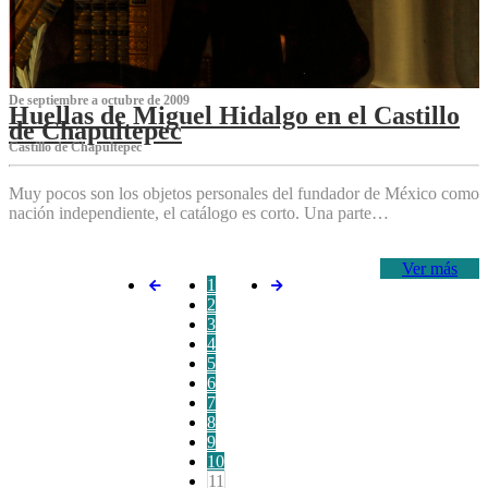
De septiembre a octubre de 2009
Huellas de Miguel Hidalgo en el Castillo
de Chapultepec
Castillo de Chapultepec
Muy pocos son los objetos personales del fundador de México como
nación independiente, el catálogo es corto. Una parte…
Ver más
1
2
3
4
5
6
7
8
9
10
11