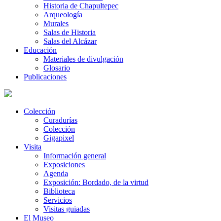
Historia de Chapultepec
Arqueología
Murales
Salas de Historia
Salas del Alcázar
Educación
Materiales de divulgación
Glosario
Publicaciones
Colección
Curadurías
Colección
Gigapixel
Visita
Información general
Exposiciones
Agenda
Exposición: Bordado, de la virtud
Biblioteca
Servicios
Visitas guiadas
El Museo