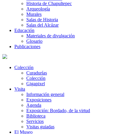
Historia de Chapultepec
Arqueología
Murales
Salas de Historia
Salas del Alcázar
Educación
Materiales de divulgación
Glosario
Publicaciones
Colección
Curadurías
Colección
Gigapixel
Visita
Información general
Exposiciones
Agenda
Exposición: Bordado, de la virtud
Biblioteca
Servicios
Visitas guiadas
El Museo