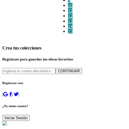
9
10
11
12
13
14
15
Crea tus colecciones
Regístrate para guardar tus obras favoritas
CONTINUAR
Regístrate con:
|
|
|
|
¿Ya tienes cuenta?
Iniciar Sesión