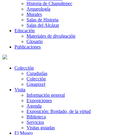
Historia de Chapultepec
Arqueología
Murales
Salas de Historia
Salas del Alcázar
Educación
Materiales de divulgación
Glosario
Publicaciones
Colección
Curadurías
Colección
Gigapixel
Visita
Información general
Exposiciones
Agenda
Exposición: Bordado, de la virtud
Biblioteca
Servicios
Visitas guiadas
El Museo