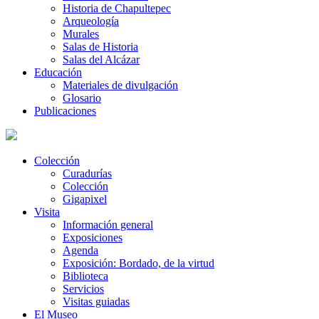
Historia de Chapultepec
Arqueología
Murales
Salas de Historia
Salas del Alcázar
Educación
Materiales de divulgación
Glosario
Publicaciones
Colección
Curadurías
Colección
Gigapixel
Visita
Información general
Exposiciones
Agenda
Exposición: Bordado, de la virtud
Biblioteca
Servicios
Visitas guiadas
El Museo