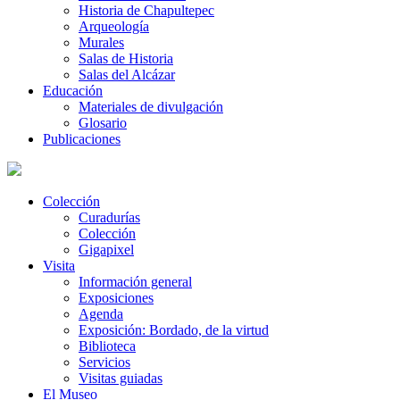
Historia de Chapultepec
Arqueología
Murales
Salas de Historia
Salas del Alcázar
Educación
Materiales de divulgación
Glosario
Publicaciones
Colección
Curadurías
Colección
Gigapixel
Visita
Información general
Exposiciones
Agenda
Exposición: Bordado, de la virtud
Biblioteca
Servicios
Visitas guiadas
El Museo