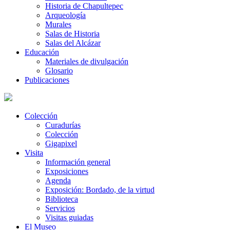
Historia de Chapultepec
Arqueología
Murales
Salas de Historia
Salas del Alcázar
Educación
Materiales de divulgación
Glosario
Publicaciones
Colección
Curadurías
Colección
Gigapixel
Visita
Información general
Exposiciones
Agenda
Exposición: Bordado, de la virtud
Biblioteca
Servicios
Visitas guiadas
El Museo