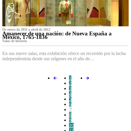
De enero de 2011 a abril de 2012
Amanecer de una nación: de Nueva España a
México, 1765-1836
Salas de historia
En sus nueve salas, esta exhibición ofrece un recorrido por la lucha
independentista desde sus orígenes en el año de…
1
2
3
4
5
6
7
8
9
10
11