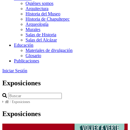
Quiénes somos
Arquitectura
Historia del Museo
Historia de Chapultepec
Arqueología
Murales
Salas de Historia
Salas del Alcázar
Educación
Materiales de divulgación
Glosario
Publicaciones
Iniciar Sesión
Exposiciones
/
Exposiciones
Exposiciones