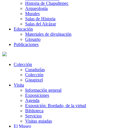
Historia de Chapultepec
Arqueología
Murales
Salas de Historia
Salas del Alcázar
Educación
Materiales de divulgación
Glosario
Publicaciones
Colección
Curadurías
Colección
Gigapixel
Visita
Información general
Exposiciones
Agenda
Exposición: Bordado, de la virtud
Biblioteca
Servicios
Visitas guiadas
El Museo