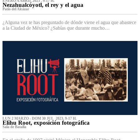
ENERO A ABRIL 2023 , 9-17 H.
Nezahualcóyotl, el rey y el agua
Patio del Alcázar
¿Alguna vez te has preguntado de dónde viene el agua que abastece
a la Ciudad de México? ¿Sabías que durante mucho…
LUN 2 MARZO - DOM 30 JUL 2023, 9-17 H.
Elihu Root, exposición fotográfica
Sala de Batalla