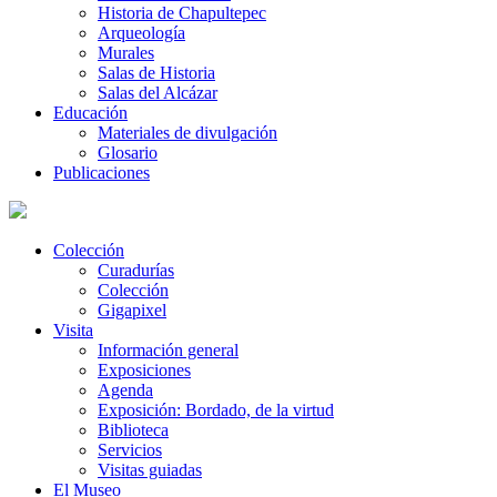
Historia de Chapultepec
Arqueología
Murales
Salas de Historia
Salas del Alcázar
Educación
Materiales de divulgación
Glosario
Publicaciones
Colección
Curadurías
Colección
Gigapixel
Visita
Información general
Exposiciones
Agenda
Exposición: Bordado, de la virtud
Biblioteca
Servicios
Visitas guiadas
El Museo