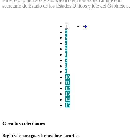
En el otoño de 1907 visitó México el Honorable Elihu Root,
secretario de Estado de los Estados Unidos y jefe del Gabinete…
1
2
3
4
5
6
7
8
9
10
11
12
13
14
15
Crea tus colecciones
Regístrate para guardar tus obras favoritas