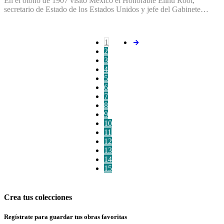
En el otoño de 1907 visitó México el Honorable Elihu Root,
secretario de Estado de los Estados Unidos y jefe del Gabinete…
1
2
3
4
5
6
7
8
9
10
11
12
13
14
15
Crea tus colecciones
Regístrate para guardar tus obras favoritas