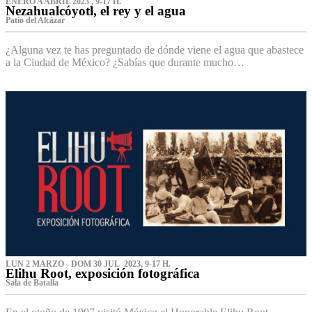
ENERO A ABRIL 2023 , 9-17 H.
Nezahualcóyotl, el rey y el agua
Patio del Alcázar
¿Alguna vez te has preguntado de dónde viene el agua que abastece
a la Ciudad de México? ¿Sabías que durante mucho…
LUN 2 MARZO - DOM 30 JUL 2023, 9-17 H.
Elihu Root, exposición fotográfica
Sala de Batalla