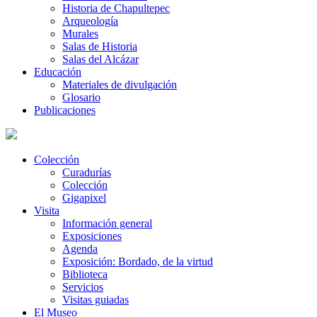
Historia de Chapultepec
Arqueología
Murales
Salas de Historia
Salas del Alcázar
Educación
Materiales de divulgación
Glosario
Publicaciones
Colección
Curadurías
Colección
Gigapixel
Visita
Información general
Exposiciones
Agenda
Exposición: Bordado, de la virtud
Biblioteca
Servicios
Visitas guiadas
El Museo