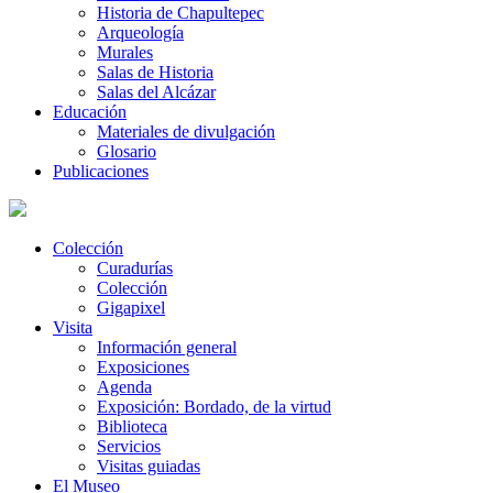
Historia de Chapultepec
Arqueología
Murales
Salas de Historia
Salas del Alcázar
Educación
Materiales de divulgación
Glosario
Publicaciones
Colección
Curadurías
Colección
Gigapixel
Visita
Información general
Exposiciones
Agenda
Exposición: Bordado, de la virtud
Biblioteca
Servicios
Visitas guiadas
El Museo