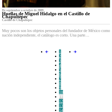
De septiembre a octubre de 2009
Huellas de Miguel Hidalgo en el Castillo de
Chapultepec
Castillo de Chapultepec
Muy pocos son los objetos personales del fundador de México como
nación independiente, el catálogo es corto. Una parte…
1
2
3
4
5
6
7
8
9
10
11
12
13
14