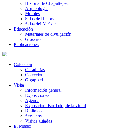
Historia de Chapultepec
Arqueología
Murales
Salas de Historia
Salas del Alcázar
Educación
Materiales de divulgación
Glosario
Publicaciones
Colección
Curadurías
Colección
Gigapixel
Visita
Información general
Exposiciones
Agenda
Exposición: Bordado, de la virtud
Biblioteca
Servicios
Visitas guiadas
El Museo