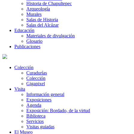
Historia de Chapultepec
Arqueología
Murales
Salas de Historia
Salas del Alcázar
Educación
Materiales de divulgación
Glosario
Publicaciones
Colección
Curadurías
Colección
Gigapixel
Visita
Información general
Exposiciones
Agenda
Exposición: Bordado, de la virtud
Biblioteca
Servicios
Visitas guiadas
El Museo