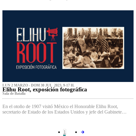
LUN 2 MARZO - DOM 30 JUL 2023, 9-17 H.
Elihu Root, exposición fotográfica
Sala de Batalla
En el otoño de 1907 visitó México el Honorable Elihu Root,
secretario de Estado de los Estados Unidos y jefe del Gabinete…
1