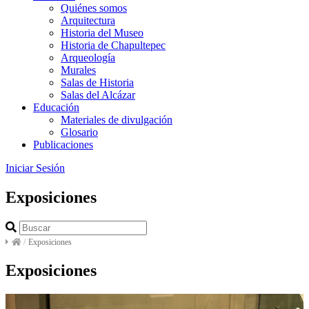
Quiénes somos
Arquitectura
Historia del Museo
Historia de Chapultepec
Arqueología
Murales
Salas de Historia
Salas del Alcázar
Educación
Materiales de divulgación
Glosario
Publicaciones
Iniciar Sesión
Exposiciones
/
Exposiciones
Exposiciones