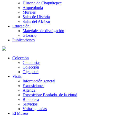
Historia de Chapultepec
Arqueología
Murales
Salas de Historia
Salas del Alcázar
Educación
Materiales de divulgación
Glosario
Publicaciones
Colección
Curadurías
Colección
Gigapixel
Visita
Información general
Exposiciones
Agenda
Exposición: Bordado, de la virtud
Biblioteca
Servicios
Visitas guiadas
El Museo