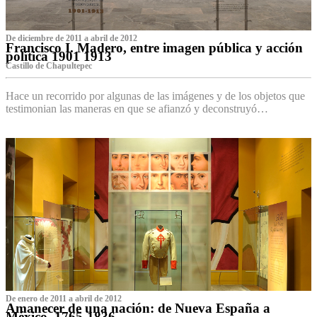
De diciembre de 2011 a abril de 2012
Francisco I. Madero, entre imagen pública y acción
política 1901 1913
Castillo de Chapultepec
Hace un recorrido por algunas de las imágenes y de los objetos que
testimonian las maneras en que se afianzó y deconstruyó…
De enero de 2011 a abril de 2012
Amanecer de una nación: de Nueva España a
México, 1765-1836