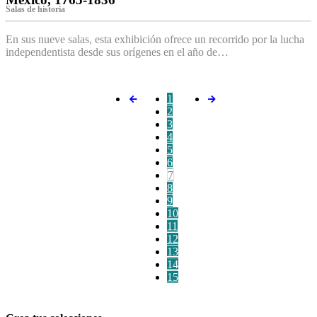
Salas de historia
En sus nueve salas, esta exhibición ofrece un recorrido por la lucha
independentista desde sus orígenes en el año de…
1
2
3
4
5
6
7
8
9
10
11
12
13
14
15