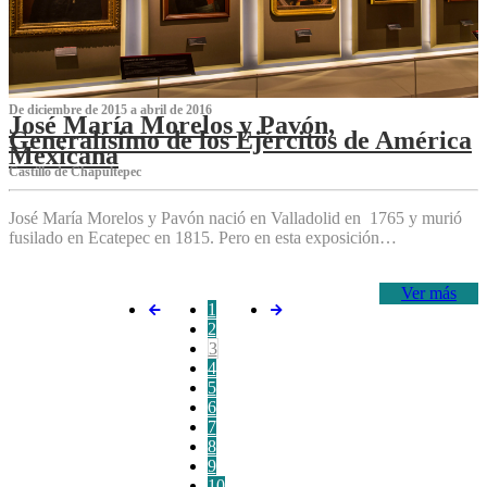
De diciembre de 2015 a abril de 2016
José María Morelos y Pavón,
Generalísimo de los Ejércitos de América
Mexicana
C‌astillo de Chapultepec
José María Morelos y Pavón nació en Valladolid en 1765 y murió
fusilado en Ecatepec en 1815. Pero en esta exposición…
Ver más
1
2
3
4
5
6
7
8
9
10