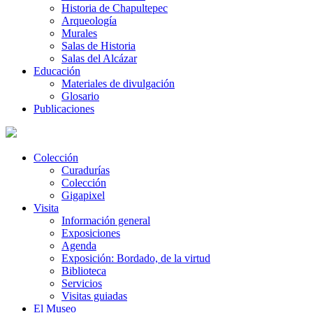
Historia de Chapultepec
Arqueología
Murales
Salas de Historia
Salas del Alcázar
Educación
Materiales de divulgación
Glosario
Publicaciones
Colección
Curadurías
Colección
Gigapixel
Visita
Información general
Exposiciones
Agenda
Exposición: Bordado, de la virtud
Biblioteca
Servicios
Visitas guiadas
El Museo