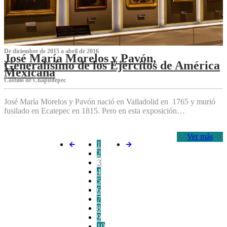
De diciembre de 2015 a abril de 2016
José María Morelos y Pavón,
Generalísimo de los Ejércitos de América
Mexicana
C‌astillo de Chapultepec
José María Morelos y Pavón nació en Valladolid en 1765 y murió
fusilado en Ecatepec en 1815. Pero en esta exposición…
Ver más
1
2
3
4
5
6
7
8
9
10