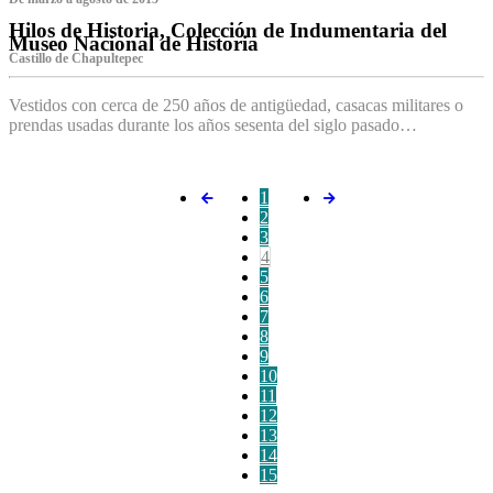
Hilos de Historia, Colección de Indumentaria del
Museo Nacional de Historia
Castillo de Chapultepec
Vestidos con cerca de 250 años de antigüedad, casacas militares o
prendas usadas durante los años sesenta del siglo pasado…
1
2
3
4
5
6
7
8
9
10
11
12
13
14
15