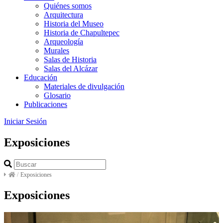
Quiénes somos
Arquitectura
Historia del Museo
Historia de Chapultepec
Arqueología
Murales
Salas de Historia
Salas del Alcázar
Educación
Materiales de divulgación
Glosario
Publicaciones
Iniciar Sesión
Exposiciones
/
Exposiciones
Exposiciones