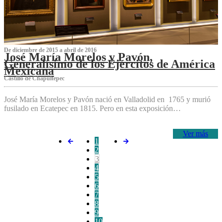
De diciembre de 2015 a abril de 2016
José María Morelos y Pavón,
Generalísimo de los Ejércitos de América
Mexicana
C‌astillo de Chapultepec
José María Morelos y Pavón nació en Valladolid en 1765 y murió
fusilado en Ecatepec en 1815. Pero en esta exposición…
Ver más
1
2
3
4
5
6
7
8
9
10