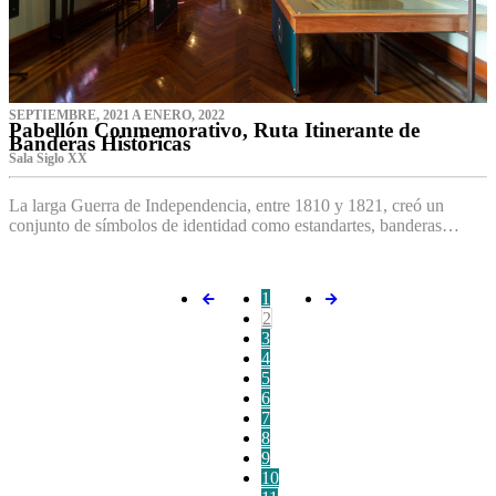
SEPTIEMBRE, 2021 A ENERO, 2022
Pabellón Conmemorativo, Ruta Itinerante de
Banderas Históricas
Sala Siglo XX
La larga Guerra de Independencia, entre 1810 y 1821, creó un
conjunto de símbolos de identidad como estandartes, banderas…
1
2
3
4
5
6
7
8
9
10