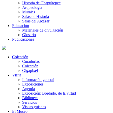
Historia de Chapultepec
Arqueología
Murales
Salas de Historia
Salas del Alcázar
Educación
Materiales de divulgación
Glosario
Publicaciones
Colección
Curadurías
Colección
Gigapixel
Visita
Información general
Exposiciones
Agenda
Exposición: Bordado, de la virtud
Biblioteca
Servicios
Visitas guiadas
El Museo