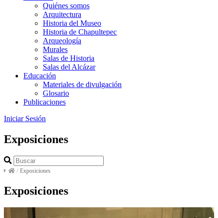
Quiénes somos
Arquitectura
Historia del Museo
Historia de Chapultepec
Arqueología
Murales
Salas de Historia
Salas del Alcázar
Educación
Materiales de divulgación
Glosario
Publicaciones
Iniciar Sesión
Exposiciones
/
Exposiciones
Exposiciones