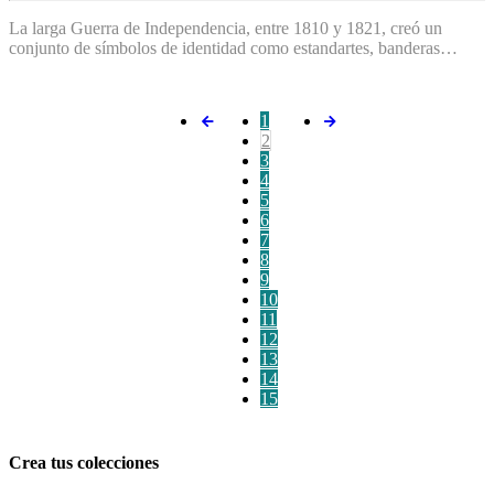
La larga Guerra de Independencia, entre 1810 y 1821, creó un
conjunto de símbolos de identidad como estandartes, banderas…
1
2
3
4
5
6
7
8
9
10
11
12
13
14
15
Crea tus colecciones