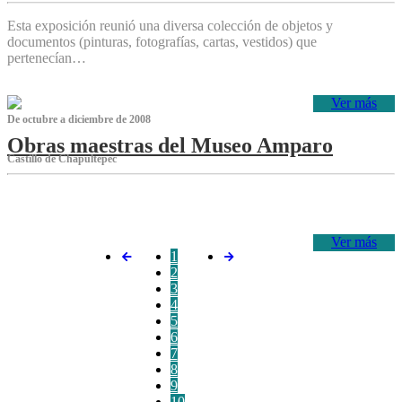
Esta exposición reunió una diversa colección de objetos y
documentos (pinturas, fotografías, cartas, vestidos) que
pertenecían…
Ver más
De octubre a diciembre de 2008
Obras maestras del Museo Amparo
Castillo de Chapultepec
‌
Ver más
1
2
3
4
5
6
7
8
9
10