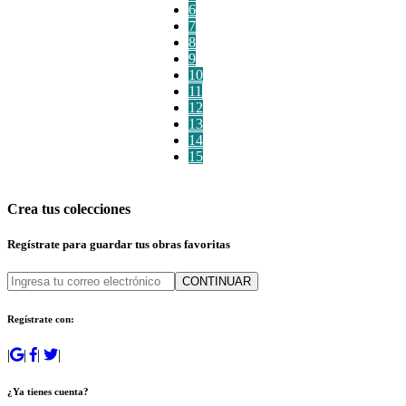
6
7
8
9
10
11
12
13
14
15
Crea tus colecciones
Regístrate para guardar tus obras favoritas
CONTINUAR
Regístrate con:
|
|
|
|
¿Ya tienes cuenta?