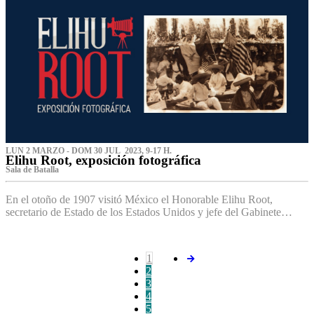
LUN 2 MARZO - DOM 30 JUL 2023, 9-17 H.
Elihu Root, exposición fotográfica
Sala de Batalla
En el otoño de 1907 visitó México el Honorable Elihu Root,
secretario de Estado de los Estados Unidos y jefe del Gabinete…
1
2
3
4
5