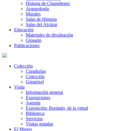
Historia de Chapultepec
Arqueología
Murales
Salas de Historia
Salas del Alcázar
Educación
Materiales de divulgación
Glosario
Publicaciones
Colección
Curadurías
Colección
Gigapixel
Visita
Información general
Exposiciones
Agenda
Exposición: Bordado, de la virtud
Biblioteca
Servicios
Visitas guiadas
El Museo