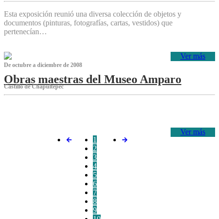
Esta exposición reunió una diversa colección de objetos y
documentos (pinturas, fotografías, cartas, vestidos) que
pertenecían…
Ver más
De octubre a diciembre de 2008
Obras maestras del Museo Amparo
Castillo de Chapultepec
‌
Ver más
1
2
3
4
5
6
7
8
9
10