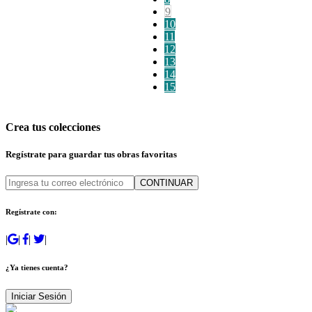
9
10
11
12
13
14
15
Crea tus colecciones
Regístrate para guardar tus obras favoritas
CONTINUAR
Regístrate con:
|
|
|
|
¿Ya tienes cuenta?
Iniciar Sesión