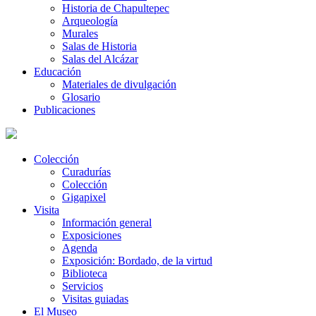
Historia de Chapultepec
Arqueología
Murales
Salas de Historia
Salas del Alcázar
Educación
Materiales de divulgación
Glosario
Publicaciones
Colección
Curadurías
Colección
Gigapixel
Visita
Información general
Exposiciones
Agenda
Exposición: Bordado, de la virtud
Biblioteca
Servicios
Visitas guiadas
El Museo