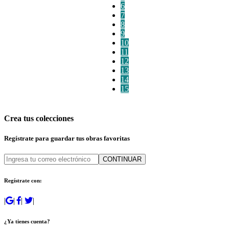
6
7
8
9
10
11
12
13
14
15
Crea tus colecciones
Regístrate para guardar tus obras favoritas
CONTINUAR
Regístrate con:
|
|
|
|
¿Ya tienes cuenta?