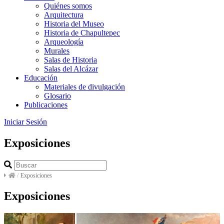
Quiénes somos
Arquitectura
Historia del Museo
Historia de Chapultepec
Arqueología
Murales
Salas de Historia
Salas del Alcázar
Educación
Materiales de divulgación
Glosario
Publicaciones
Iniciar Sesión
Exposiciones
/
Exposiciones
Exposiciones