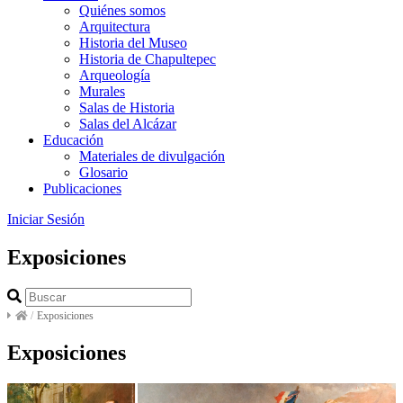
Quiénes somos
Arquitectura
Historia del Museo
Historia de Chapultepec
Arqueología
Murales
Salas de Historia
Salas del Alcázar
Educación
Materiales de divulgación
Glosario
Publicaciones
Iniciar Sesión
Exposiciones
/
Exposiciones
Exposiciones