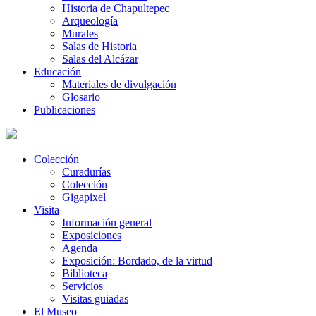
Historia de Chapultepec
Arqueología
Murales
Salas de Historia
Salas del Alcázar
Educación
Materiales de divulgación
Glosario
Publicaciones
Colección
Curadurías
Colección
Gigapixel
Visita
Información general
Exposiciones
Agenda
Exposición: Bordado, de la virtud
Biblioteca
Servicios
Visitas guiadas
El Museo