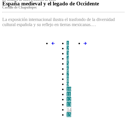
España medieval y el legado de Occidente
Castillo de Chapultepec
La exposición internacional ilustra el trasfondo de la diversidad
cultural española y su reflejo en tierras mexicanas.…
1
2
3
4
5
6
7
8
9
10
11
12
13
14
15