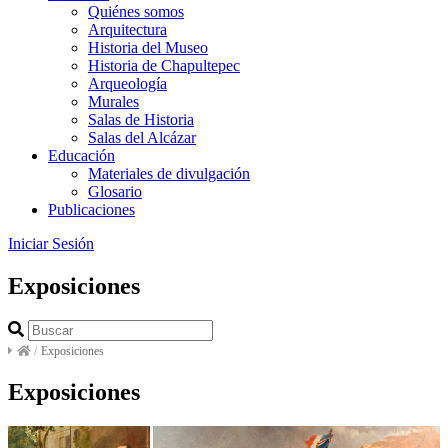
Quiénes somos
Arquitectura
Historia del Museo
Historia de Chapultepec
Arqueología
Murales
Salas de Historia
Salas del Alcázar
Educación
Materiales de divulgación
Glosario
Publicaciones
Iniciar Sesión
Exposiciones
/
Exposiciones
Exposiciones