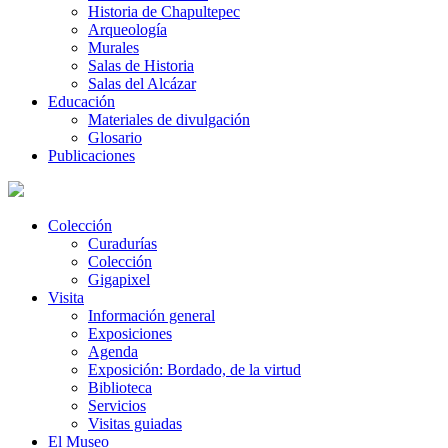
Historia de Chapultepec
Arqueología
Murales
Salas de Historia
Salas del Alcázar
Educación
Materiales de divulgación
Glosario
Publicaciones
Colección
Curadurías
Colección
Gigapixel
Visita
Información general
Exposiciones
Agenda
Exposición: Bordado, de la virtud
Biblioteca
Servicios
Visitas guiadas
El Museo