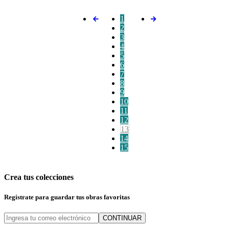
1
2
3
4
5
6
7
8
9
10
11
12
13
14
15
Crea tus colecciones
Regístrate para guardar tus obras favoritas
CONTINUAR