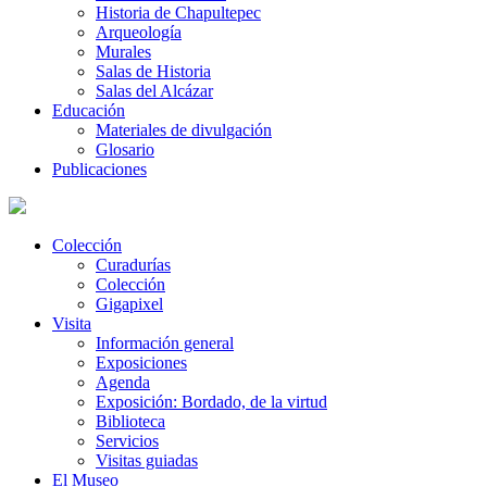
Historia de Chapultepec
Arqueología
Murales
Salas de Historia
Salas del Alcázar
Educación
Materiales de divulgación
Glosario
Publicaciones
Colección
Curadurías
Colección
Gigapixel
Visita
Información general
Exposiciones
Agenda
Exposición: Bordado, de la virtud
Biblioteca
Servicios
Visitas guiadas
El Museo