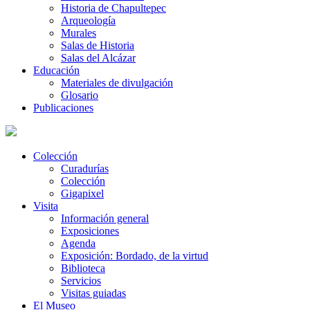
Historia de Chapultepec
Arqueología
Murales
Salas de Historia
Salas del Alcázar
Educación
Materiales de divulgación
Glosario
Publicaciones
Colección
Curadurías
Colección
Gigapixel
Visita
Información general
Exposiciones
Agenda
Exposición: Bordado, de la virtud
Biblioteca
Servicios
Visitas guiadas
El Museo