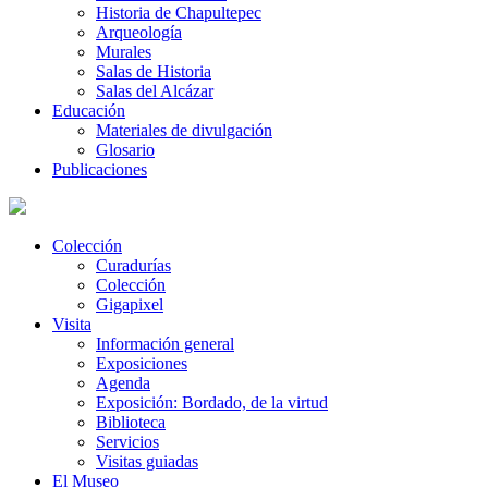
Historia de Chapultepec
Arqueología
Murales
Salas de Historia
Salas del Alcázar
Educación
Materiales de divulgación
Glosario
Publicaciones
Colección
Curadurías
Colección
Gigapixel
Visita
Información general
Exposiciones
Agenda
Exposición: Bordado, de la virtud
Biblioteca
Servicios
Visitas guiadas
El Museo