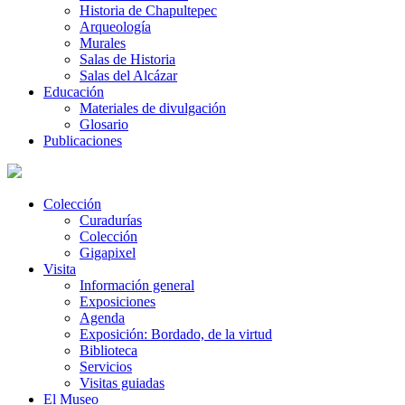
Historia de Chapultepec
Arqueología
Murales
Salas de Historia
Salas del Alcázar
Educación
Materiales de divulgación
Glosario
Publicaciones
Colección
Curadurías
Colección
Gigapixel
Visita
Información general
Exposiciones
Agenda
Exposición: Bordado, de la virtud
Biblioteca
Servicios
Visitas guiadas
El Museo