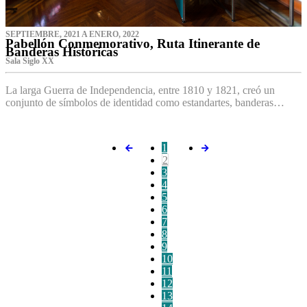
SEPTIEMBRE, 2021 A ENERO, 2022
Pabellón Conmemorativo, Ruta Itinerante de
Banderas Históricas
Sala Siglo XX
La larga Guerra de Independencia, entre 1810 y 1821, creó un
conjunto de símbolos de identidad como estandartes, banderas…
1
2
3
4
5
6
7
8
9
10
11
12
13