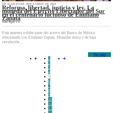
DE AGOSTO DE 2018 A ABRIL DE 2019
Reforma, libertad, justicia y ley. La
moneda del Ejército Libertador del Sur
en el centenario luctuoso de Emiliano
Zapata
Sala Siglo XX
Esta muestra exhibe parte del acervo del Banco de México
relacionado con Emiliano Zapata. Monedas única y de baja
circulación…
Ver más
1
2
3
4
5
6
7
8
9
10
11
12
13