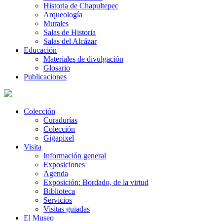
Historia de Chapultepec
Arqueología
Murales
Salas de Historia
Salas del Alcázar
Educación
Materiales de divulgación
Glosario
Publicaciones
Colección
Curadurías
Colección
Gigapixel
Visita
Información general
Exposiciones
Agenda
Exposición: Bordado, de la virtud
Biblioteca
Servicios
Visitas guiadas
El Museo