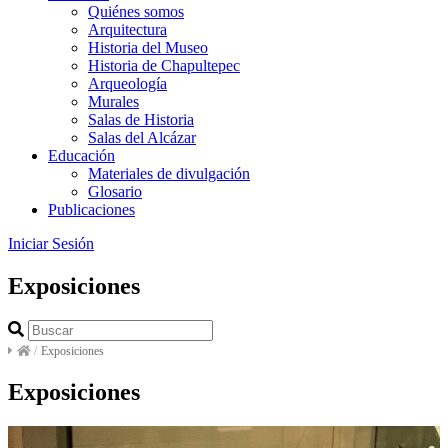
Quiénes somos
Arquitectura
Historia del Museo
Historia de Chapultepec
Arqueología
Murales
Salas de Historia
Salas del Alcázar
Educación
Materiales de divulgación
Glosario
Publicaciones
Iniciar Sesión
Exposiciones
/
Exposiciones
Exposiciones