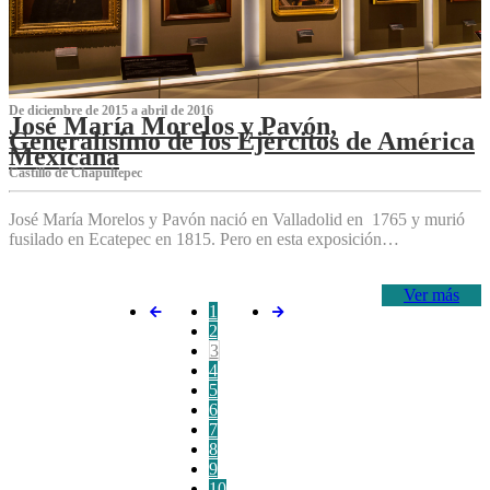
De diciembre de 2015 a abril de 2016
José María Morelos y Pavón,
Generalísimo de los Ejércitos de América
Mexicana
C‌astillo de Chapultepec
José María Morelos y Pavón nació en Valladolid en 1765 y murió
fusilado en Ecatepec en 1815. Pero en esta exposición…
Ver más
1
2
3
4
5
6
7
8
9
10