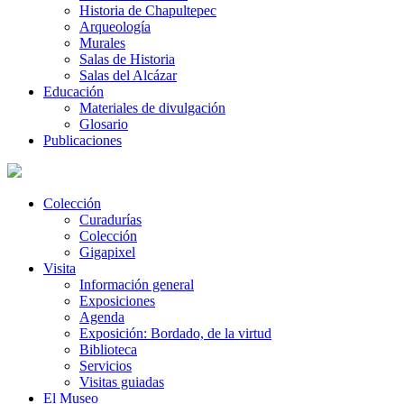
Historia de Chapultepec
Arqueología
Murales
Salas de Historia
Salas del Alcázar
Educación
Materiales de divulgación
Glosario
Publicaciones
Colección
Curadurías
Colección
Gigapixel
Visita
Información general
Exposiciones
Agenda
Exposición: Bordado, de la virtud
Biblioteca
Servicios
Visitas guiadas
El Museo