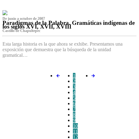
De junio a octubre de 2007
Paradigmas de la Palabra. Gramáticas indígenas de
los siglos XVI, XVII, XVIII
Castillo de Chapultepec
Esta larga historia es la que ahora se exhibe. Presentamos una
exposición que demuestra que la búsqueda de la unidad
gramatical…
1
2
3
4
5
6
7
8
9
10
11
12