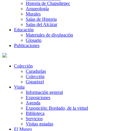
Historia de Chapultepec
Arqueología
Murales
Salas de Historia
Salas del Alcázar
Educación
Materiales de divulgación
Glosario
Publicaciones
Colección
Curadurías
Colección
Gigapixel
Visita
Información general
Exposiciones
Agenda
Exposición: Bordado, de la virtud
Biblioteca
Servicios
Visitas guiadas
El Museo