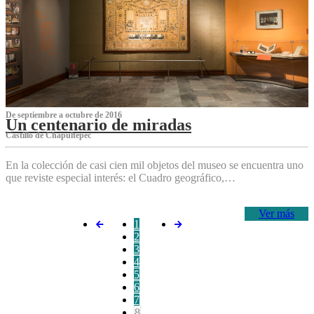
De septiembre a octubre de 2016
Un centenario de miradas
Castillo de Chapultepec
En la colección de casi cien mil objetos del museo se encuentra uno
que reviste especial interés: el Cuadro geográfico,…
Ver más
1
2
3
4
5
6
7
8