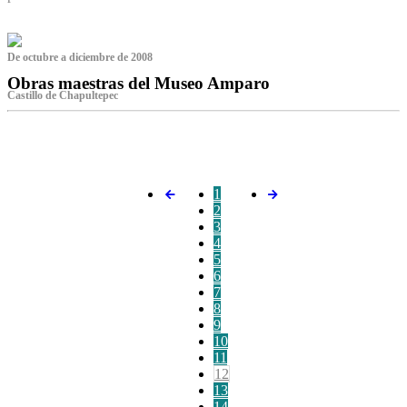
De octubre a diciembre de 2008
Obras maestras del Museo Amparo
Castillo de Chapultepec
‌
1
2
3
4
5
6
7
8
9
10
11
12
13
14