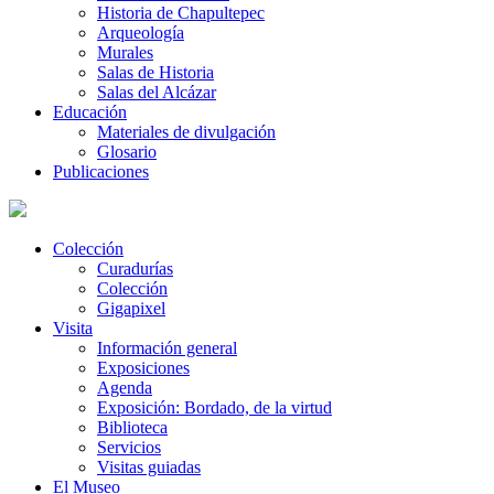
Historia de Chapultepec
Arqueología
Murales
Salas de Historia
Salas del Alcázar
Educación
Materiales de divulgación
Glosario
Publicaciones
Colección
Curadurías
Colección
Gigapixel
Visita
Información general
Exposiciones
Agenda
Exposición: Bordado, de la virtud
Biblioteca
Servicios
Visitas guiadas
El Museo