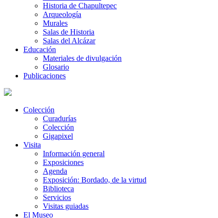
Historia de Chapultepec
Arqueología
Murales
Salas de Historia
Salas del Alcázar
Educación
Materiales de divulgación
Glosario
Publicaciones
Colección
Curadurías
Colección
Gigapixel
Visita
Información general
Exposiciones
Agenda
Exposición: Bordado, de la virtud
Biblioteca
Servicios
Visitas guiadas
El Museo