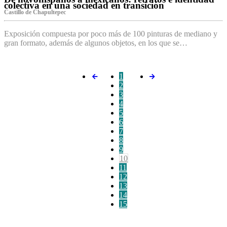
colectiva en una sociedad en transición
Castillo de Chapultepec
Exposición compuesta por poco más de 100 pinturas de mediano y
gran formato, además de algunos objetos, en los que se…
1
2
3
4
5
6
7
8
9
10
11
12
13
14
15