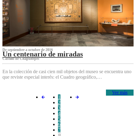
De septiembre a octubre de 2016
Un centenario de miradas
Castillo de Chapultepec
En la colección de casi cien mil objetos del museo se encuentra uno
que reviste especial interés: el Cuadro geográfico,…
Ver más
1
2
3
4
5
6
7
8