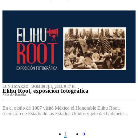
LUN 2 MARZO - DOM 30 JUL 2023, 9-17 H.
Elihu Root, exposición fotográfica
Sala de Batalla
En el otoño de 1907 visitó México el Honorable Elihu Root,
secretario de Estado de los Estados Unidos y jefe del Gabinete…
1