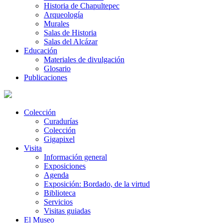
Historia de Chapultepec
Arqueología
Murales
Salas de Historia
Salas del Alcázar
Educación
Materiales de divulgación
Glosario
Publicaciones
Colección
Curadurías
Colección
Gigapixel
Visita
Información general
Exposiciones
Agenda
Exposición: Bordado, de la virtud
Biblioteca
Servicios
Visitas guiadas
El Museo