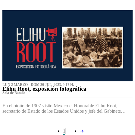
LUN 2 MARZO - DOM 30 JUL 2023, 9-17 H.
Elihu Root, exposición fotográfica
Sala de Batalla
En el otoño de 1907 visitó México el Honorable Elihu Root,
secretario de Estado de los Estados Unidos y jefe del Gabinete…
1