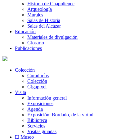
Historia de Chapultepec
Arqueología
Murales
Salas de Historia
Salas del Alcázar
Educación
Materiales de divulgación
Glosario
Publicaciones
Colección
Curadurías
Colección
Gigapixel
Visita
Información general
Exposiciones
Agenda
Exposición: Bordado, de la virtud
Biblioteca
Servicios
Visitas guiadas
El Museo