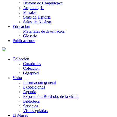
Historia de Chapultepec
Arqueología
Murales
Salas de Historia
Salas del Alcázar
Educación
Materiales de divulgación
Glosario
Publicaciones
Colección
Curadurías
Colección
Gigapixel
Visita
Información general
Exposiciones
Agenda
Exposición: Bordado, de la virtud
Biblioteca
Servicios
Visitas guiadas
El Museo