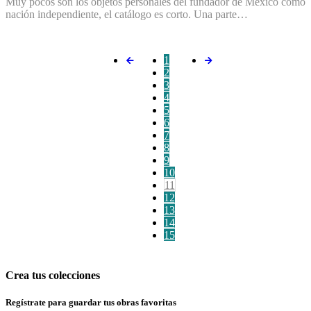
Muy pocos son los objetos personales del fundador de México como
nación independiente, el catálogo es corto. Una parte…
1
2
3
4
5
6
7
8
9
10
11
12
13
14
15
Crea tus colecciones
Regístrate para guardar tus obras favoritas