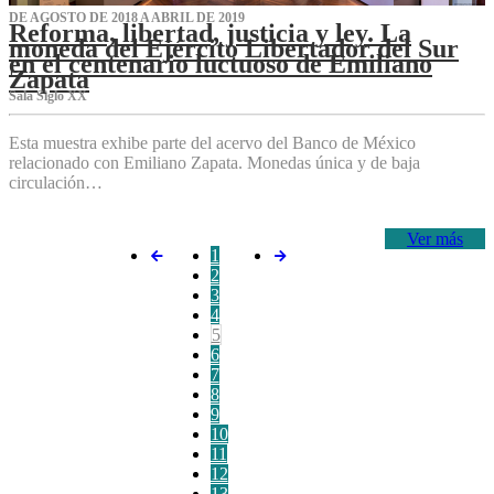
DE AGOSTO DE 2018 A ABRIL DE 2019
Reforma, libertad, justicia y ley. La
moneda del Ejército Libertador del Sur
en el centenario luctuoso de Emiliano
Zapata
Sala Siglo XX
Esta muestra exhibe parte del acervo del Banco de México
relacionado con Emiliano Zapata. Monedas única y de baja
circulación…
Ver más
1
2
3
4
5
6
7
8
9
10
11
12
13