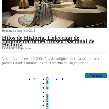
De marzo a agosto de 2015
Hilos de Historia, Colección de
Indumentaria del Museo Nacional de
Historia
Castillo de Chapultepec
Vestidos con cerca de 250 años de antigüedad, casacas militares o
prendas usadas durante los años sesenta del siglo pasado…
Ver más
1
2
3
4
5
6
7