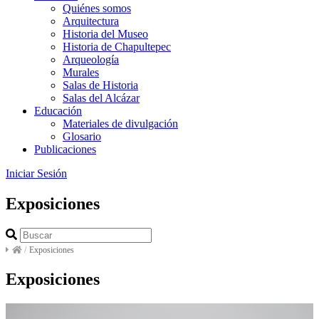
Quiénes somos
Arquitectura
Historia del Museo
Historia de Chapultepec
Arqueología
Murales
Salas de Historia
Salas del Alcázar
Educación
Materiales de divulgación
Glosario
Publicaciones
Iniciar Sesión
Exposiciones
/
Exposiciones
Exposiciones