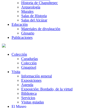
Historia de Chapultepec
Arqueología
Murales
Salas de Historia
Salas del Alcázar
Educación
Materiales de divulgación
Glosario
Publicaciones
Colección
Curadurías
Colección
Gigapixel
Visita
Información general
Exposiciones
Agenda
Exposición: Bordado, de la virtud
Biblioteca
Servicios
Visitas guiadas
El Museo