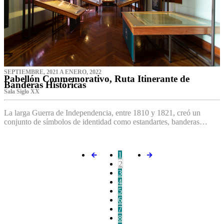
SEPTIEMBRE, 2021 A ENERO, 2022
Pabellón Conmemorativo, Ruta Itinerante de
Banderas Históricas
Sala Siglo XX
La larga Guerra de Independencia, entre 1810 y 1821, creó un
conjunto de símbolos de identidad como estandartes, banderas…
1
2
3
4
5
6
7
8