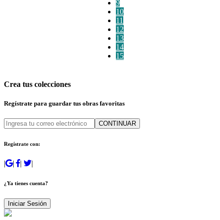
9
10
11
12
13
14
15
Crea tus colecciones
Regístrate para guardar tus obras favoritas
CONTINUAR
Regístrate con:
|
|
|
|
¿Ya tienes cuenta?
Iniciar Sesión