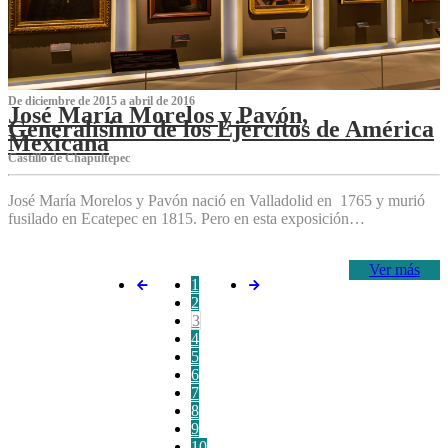
De diciembre de 2015 a abril de 2016
José María Morelos y Pavón,
Generalísimo de los Ejércitos de América
Mexicana
C‌astillo de Chapultepec
José María Morelos y Pavón nació en Valladolid en 1765 y murió
fusilado en Ecatepec en 1815. Pero en esta exposición…
Ver más
1
2
3
4
5
6
7
8
9
10