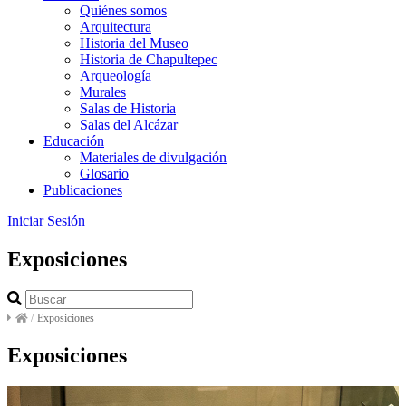
Quiénes somos
Arquitectura
Historia del Museo
Historia de Chapultepec
Arqueología
Murales
Salas de Historia
Salas del Alcázar
Educación
Materiales de divulgación
Glosario
Publicaciones
Iniciar Sesión
Exposiciones
/
Exposiciones
Exposiciones