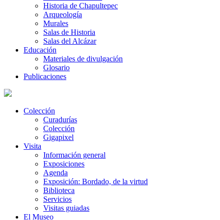
Historia de Chapultepec
Arqueología
Murales
Salas de Historia
Salas del Alcázar
Educación
Materiales de divulgación
Glosario
Publicaciones
Colección
Curadurías
Colección
Gigapixel
Visita
Información general
Exposiciones
Agenda
Exposición: Bordado, de la virtud
Biblioteca
Servicios
Visitas guiadas
El Museo