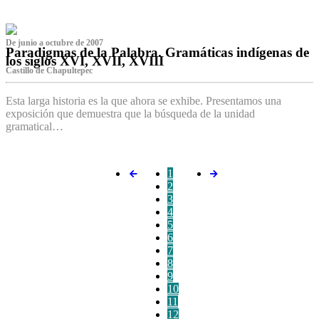
De junio a octubre de 2007
Paradigmas de la Palabra. Gramáticas indígenas de
los siglos XVI, XVII, XVIII
Castillo de Chapultepec
Esta larga historia es la que ahora se exhibe. Presentamos una
exposición que demuestra que la búsqueda de la unidad
gramatical…
1
2
3
4
5
6
7
8
9
10
11
12