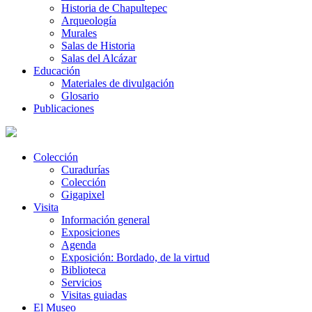
Historia de Chapultepec
Arqueología
Murales
Salas de Historia
Salas del Alcázar
Educación
Materiales de divulgación
Glosario
Publicaciones
Colección
Curadurías
Colección
Gigapixel
Visita
Información general
Exposiciones
Agenda
Exposición: Bordado, de la virtud
Biblioteca
Servicios
Visitas guiadas
El Museo