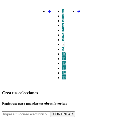
1
2
3
4
5
6
7
8
9
10
11
12
13
14
15
Crea tus colecciones
Regístrate para guardar tus obras favoritas
CONTINUAR