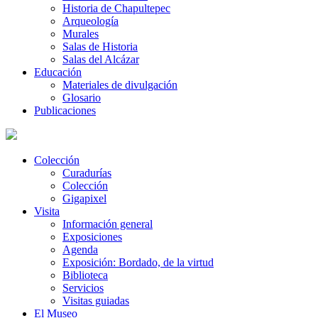
Historia de Chapultepec
Arqueología
Murales
Salas de Historia
Salas del Alcázar
Educación
Materiales de divulgación
Glosario
Publicaciones
Colección
Curadurías
Colección
Gigapixel
Visita
Información general
Exposiciones
Agenda
Exposición: Bordado, de la virtud
Biblioteca
Servicios
Visitas guiadas
El Museo