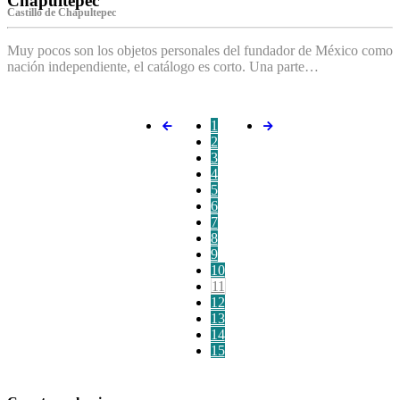
Chapultepec
Castillo de Chapultepec
Muy pocos son los objetos personales del fundador de México como
nación independiente, el catálogo es corto. Una parte…
1
2
3
4
5
6
7
8
9
10
11
12
13
14
15