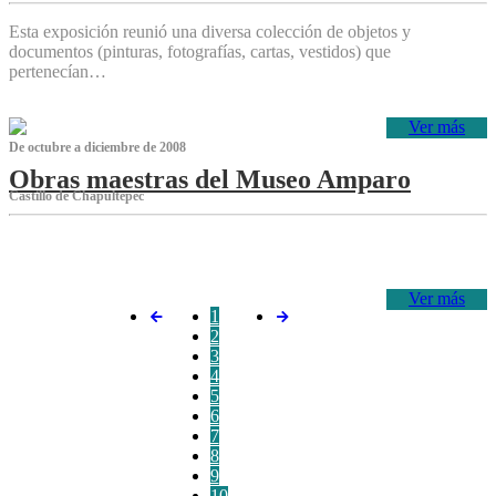
Esta exposición reunió una diversa colección de objetos y
documentos (pinturas, fotografías, cartas, vestidos) que
pertenecían…
Ver más
De octubre a diciembre de 2008
Obras maestras del Museo Amparo
Castillo de Chapultepec
‌
Ver más
1
2
3
4
5
6
7
8
9
10