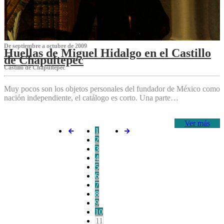
De septiembre a octubre de 2009
Huellas de Miguel Hidalgo en el Castillo
de Chapultepec
Castillo de Chapultepec
Muy pocos son los objetos personales del fundador de México como
nación independiente, el catálogo es corto. Una parte…
Ver más
1
2
3
4
5
6
7
8
9
10
11