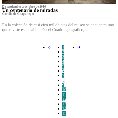
De septiembre a octubre de 2016
Un centenario de miradas
Castillo de Chapultepec
En la colección de casi cien mil objetos del museo se encuentra uno
que reviste especial interés: el Cuadro geográfico,…
1
2
3
4
5
6
7
8
9
10
11
12
13
14
15