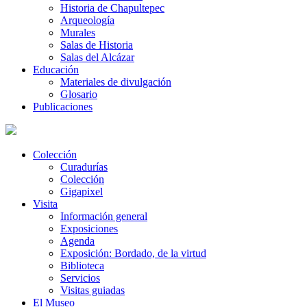
Historia de Chapultepec
Arqueología
Murales
Salas de Historia
Salas del Alcázar
Educación
Materiales de divulgación
Glosario
Publicaciones
Colección
Curadurías
Colección
Gigapixel
Visita
Información general
Exposiciones
Agenda
Exposición: Bordado, de la virtud
Biblioteca
Servicios
Visitas guiadas
El Museo