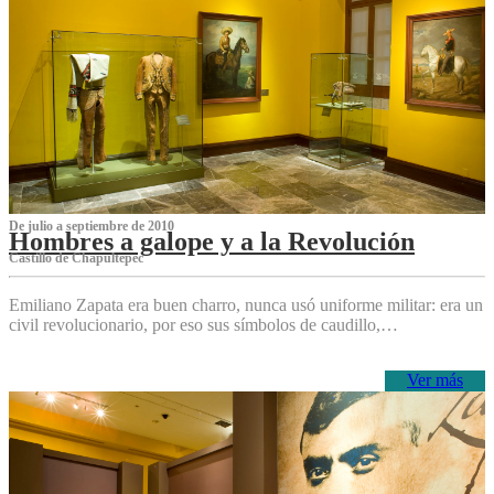
De julio a septiembre de 2010
Hombres a galope y a la Revolución
Castillo de Chapultepec
Emiliano Zapata era buen charro, nunca usó uniforme militar: era un
civil revolucionario, por eso sus símbolos de caudillo,…
Ver más