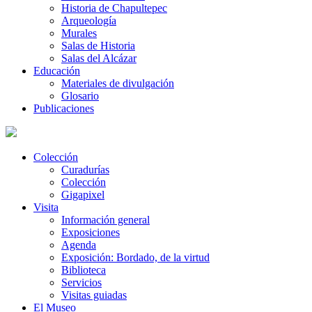
Historia de Chapultepec
Arqueología
Murales
Salas de Historia
Salas del Alcázar
Educación
Materiales de divulgación
Glosario
Publicaciones
Colección
Curadurías
Colección
Gigapixel
Visita
Información general
Exposiciones
Agenda
Exposición: Bordado, de la virtud
Biblioteca
Servicios
Visitas guiadas
El Museo