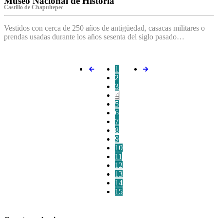
Museo Nacional de Historia
Castillo de Chapultepec
Vestidos con cerca de 250 años de antigüedad, casacas militares o
prendas usadas durante los años sesenta del siglo pasado…
1
2
3
4
5
6
7
8
9
10
11
12
13
14
15