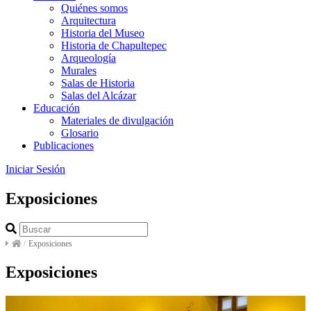
Quiénes somos
Arquitectura
Historia del Museo
Historia de Chapultepec
Arqueología
Murales
Salas de Historia
Salas del Alcázar
Educación
Materiales de divulgación
Glosario
Publicaciones
Iniciar Sesión
Exposiciones
/
Exposiciones
Exposiciones