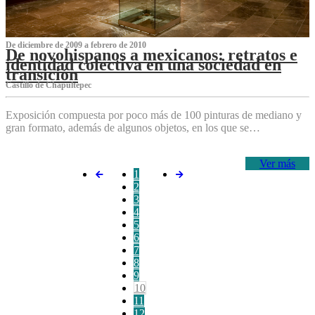
De diciembre de 2009 a febrero de 2010
De novohispanos a mexicanos: retratos e
identidad colectiva en una sociedad en
transición
Castillo de Chapultepec
Exposición compuesta por poco más de 100 pinturas de mediano y
gran formato, además de algunos objetos, en los que se…
Ver más
1
2
3
4
5
6
7
8
9
10
11
12