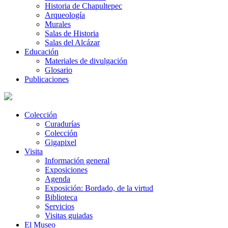
Historia de Chapultepec
Arqueología
Murales
Salas de Historia
Salas del Alcázar
Educación
Materiales de divulgación
Glosario
Publicaciones
Colección
Curadurías
Colección
Gigapixel
Visita
Información general
Exposiciones
Agenda
Exposición: Bordado, de la virtud
Biblioteca
Servicios
Visitas guiadas
El Museo