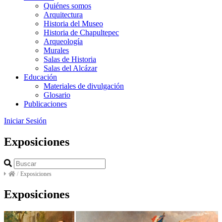
Quiénes somos
Arquitectura
Historia del Museo
Historia de Chapultepec
Arqueología
Murales
Salas de Historia
Salas del Alcázar
Educación
Materiales de divulgación
Glosario
Publicaciones
Iniciar Sesión
Exposiciones
/
Exposiciones
Exposiciones