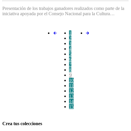
Presentación de los trabajos ganadores realizados como parte de la
iniciativa apoyada por el Consejo Nacional para la Cultura…
1
2
3
4
5
6
7
8
9
10
11
12
13
14
15
Crea tus colecciones