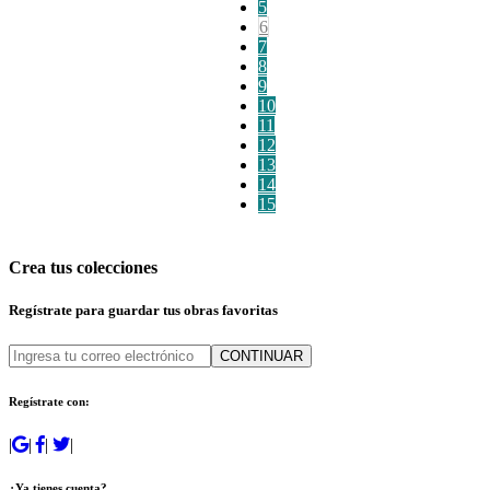
5
6
7
8
9
10
11
12
13
14
15
Crea tus colecciones
Regístrate para guardar tus obras favoritas
CONTINUAR
Regístrate con:
|
|
|
|
¿Ya tienes cuenta?