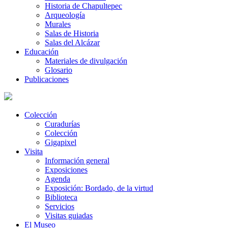
Historia de Chapultepec
Arqueología
Murales
Salas de Historia
Salas del Alcázar
Educación
Materiales de divulgación
Glosario
Publicaciones
Colección
Curadurías
Colección
Gigapixel
Visita
Información general
Exposiciones
Agenda
Exposición: Bordado, de la virtud
Biblioteca
Servicios
Visitas guiadas
El Museo