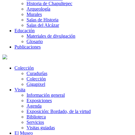
Historia de Chapultepec
Arqueología
Murales
Salas de Historia
Salas del Alcázar
Educación
Materiales de divulgación
Glosario
Publicaciones
Colección
Curadurías
Colección
Gigapixel
Visita
Información general
Exposiciones
Agenda
Exposición: Bordado, de la virtud
Biblioteca
Servicios
Visitas guiadas
El Museo