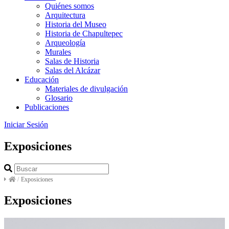
Quiénes somos
Arquitectura
Historia del Museo
Historia de Chapultepec
Arqueología
Murales
Salas de Historia
Salas del Alcázar
Educación
Materiales de divulgación
Glosario
Publicaciones
Iniciar Sesión
Exposiciones
/
Exposiciones
Exposiciones