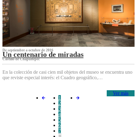
De septiembre a octubre de 2016
Un centenario de miradas
Castillo de Chapultepec
En la colección de casi cien mil objetos del museo se encuentra uno
que reviste especial interés: el Cuadro geográfico,…
Ver más
1
2
3
4
5
6
7
8