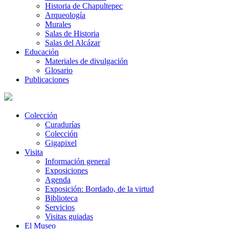
Historia de Chapultepec
Arqueología
Murales
Salas de Historia
Salas del Alcázar
Educación
Materiales de divulgación
Glosario
Publicaciones
Colección
Curadurías
Colección
Gigapixel
Visita
Información general
Exposiciones
Agenda
Exposición: Bordado, de la virtud
Biblioteca
Servicios
Visitas guiadas
El Museo