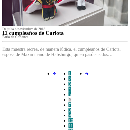
De julio a noviembre de 2018
El cumpleaños de Carlota
Patio de Cañones
Esta muestra recrea, de manera lúdica, el cumpleaños de Carlota,
esposa de Maximiliano de Habsburgo, quien pasó sus dos…
1
2
3
4
5
6
7
8
9
10
11