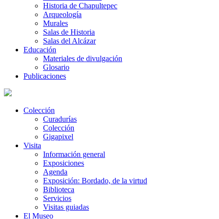
Historia de Chapultepec
Arqueología
Murales
Salas de Historia
Salas del Alcázar
Educación
Materiales de divulgación
Glosario
Publicaciones
Colección
Curadurías
Colección
Gigapixel
Visita
Información general
Exposiciones
Agenda
Exposición: Bordado, de la virtud
Biblioteca
Servicios
Visitas guiadas
El Museo