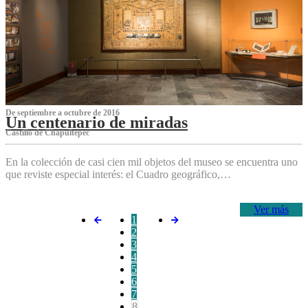
De septiembre a octubre de 2016
Un centenario de miradas
Castillo de Chapultepec
En la colección de casi cien mil objetos del museo se encuentra uno
que reviste especial interés: el Cuadro geográfico,…
Ver más
1
2
3
4
5
6
7
8