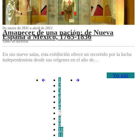
De enero de 2011 a abril de 2012
Amanecer de una nación: de Nueva
España a México, 1765-1836
Salas de historia
En sus nueve salas, esta exhibición ofrece un recorrido por la lucha
independentista desde sus orígenes en el año de…
Ver más
1
2
3
4
5
6
7
8
9
10
11