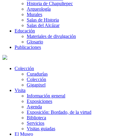
Historia de Chapultepec
Arqueología
Murales
Salas de Historia
Salas del Alcázar
Educación
Materiales de divulgación
Glosario
Publicaciones
Colección
Curadurías
Colección
Gigapixel
Visita
Información general
Exposiciones
Agenda
Exposición: Bordado, de la virtud
Biblioteca
Servicios
Visitas guiadas
El Museo