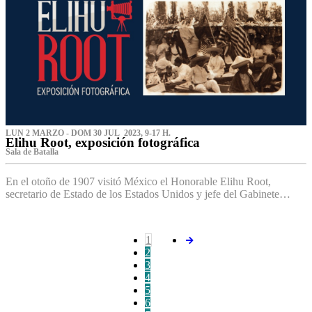
LUN 2 MARZO - DOM 30 JUL 2023, 9-17 H.
Elihu Root, exposición fotográfica
Sala de Batalla
En el otoño de 1907 visitó México el Honorable Elihu Root,
secretario de Estado de los Estados Unidos y jefe del Gabinete…
1
2
3
4
5
6