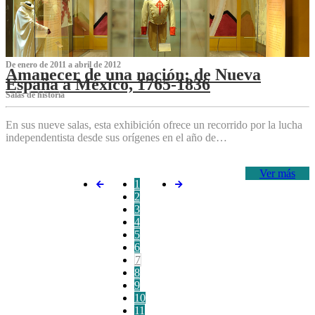
De enero de 2011 a abril de 2012
Amanecer de una nación: de Nueva
España a México, 1765-1836
Salas de historia
En sus nueve salas, esta exhibición ofrece un recorrido por la lucha
independentista desde sus orígenes en el año de…
Ver más
1
2
3
4
5
6
7
8
9
10
11