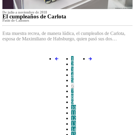
De julio a noviembre de 2018
El cumpleaños de Carlota
Patio de Cañones
Esta muestra recrea, de manera lúdica, el cumpleaños de Carlota,
esposa de Maximiliano de Habsburgo, quien pasó sus dos…
1
2
3
4
5
6
7
8
9
10
11
12
13
14
15