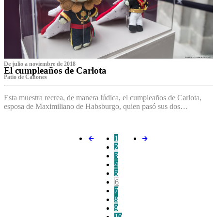
De julio a noviembre de 2018
El cumpleaños de Carlota
Patio de Cañones
Esta muestra recrea, de manera lúdica, el cumpleaños de Carlota,
esposa de Maximiliano de Habsburgo, quien pasó sus dos…
1
2
3
4
5
6
7
8
9
10