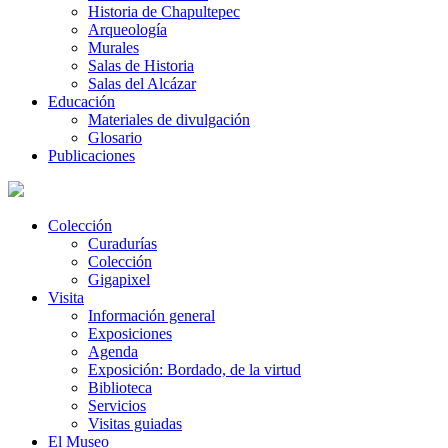
Historia de Chapultepec
Arqueología
Murales
Salas de Historia
Salas del Alcázar
Educación
Materiales de divulgación
Glosario
Publicaciones
Colección
Curadurías
Colección
Gigapixel
Visita
Información general
Exposiciones
Agenda
Exposición: Bordado, de la virtud
Biblioteca
Servicios
Visitas guiadas
El Museo