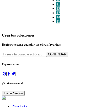
11
12
13
14
15
Crea tus colecciones
Regístrate para guardar tus obras favoritas
CONTINUAR
Regístrate con:
|
|
|
|
¿Ya tienes cuenta?
Iniciar Sesión
Directorio