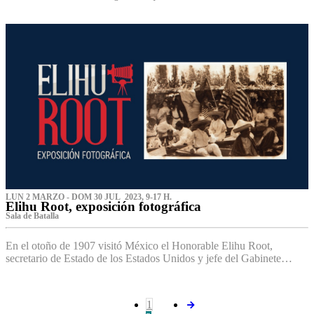
LUN 2 MARZO - DOM 30 JUL 2023, 9-17 H.
Elihu Root, exposición fotográfica
Sala de Batalla
En el otoño de 1907 visitó México el Honorable Elihu Root,
secretario de Estado de los Estados Unidos y jefe del Gabinete…
1