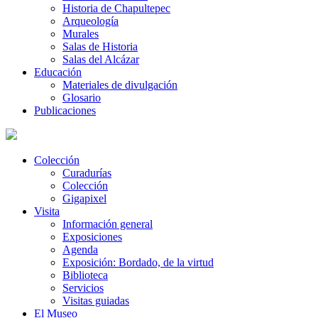
Historia de Chapultepec
Arqueología
Murales
Salas de Historia
Salas del Alcázar
Educación
Materiales de divulgación
Glosario
Publicaciones
Colección
Curadurías
Colección
Gigapixel
Visita
Información general
Exposiciones
Agenda
Exposición: Bordado, de la virtud
Biblioteca
Servicios
Visitas guiadas
El Museo