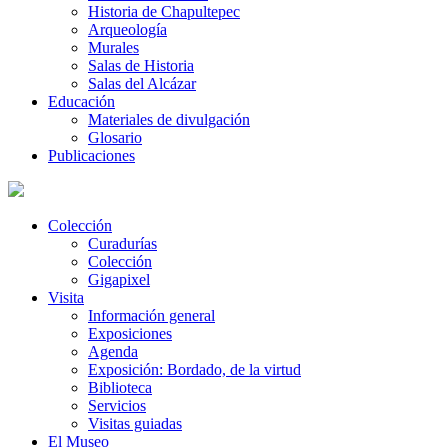
Historia de Chapultepec
Arqueología
Murales
Salas de Historia
Salas del Alcázar
Educación
Materiales de divulgación
Glosario
Publicaciones
Colección
Curadurías
Colección
Gigapixel
Visita
Información general
Exposiciones
Agenda
Exposición: Bordado, de la virtud
Biblioteca
Servicios
Visitas guiadas
El Museo