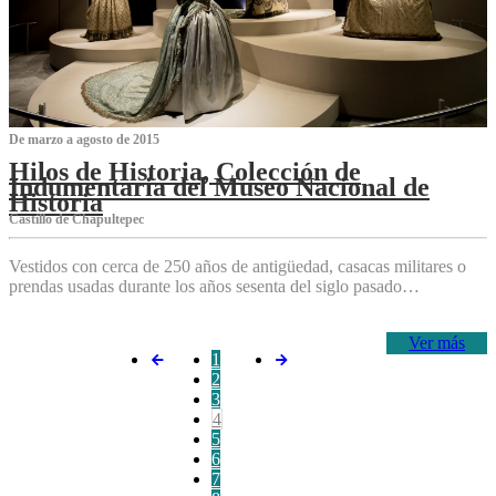
De marzo a agosto de 2015
Hilos de Historia, Colección de
Indumentaria del Museo Nacional de
Historia
Castillo de Chapultepec
Vestidos con cerca de 250 años de antigüedad, casacas militares o
prendas usadas durante los años sesenta del siglo pasado…
Ver más
1
2
3
4
5
6
7