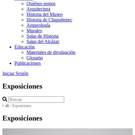
Quiénes somos
Arquitectura
Historia del Museo
Historia de Chapultepec
Arqueología
Murales
Salas de Historia
Salas del Alcázar
Educación
Materiales de divulgación
Glosario
Publicaciones
Iniciar Sesión
Exposiciones
/
Exposiciones
Exposiciones