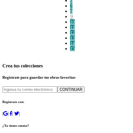
6
7
8
9
10
11
12
13
14
15
Crea tus colecciones
Regístrate para guardar tus obras favoritas
CONTINUAR
Regístrate con:
|
|
|
|
¿Ya tienes cuenta?