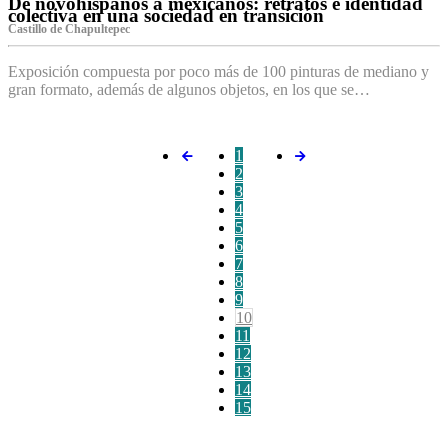
De novohispanos a mexicanos: retratos e identidad
colectiva en una sociedad en transición
Castillo de Chapultepec
Exposición compuesta por poco más de 100 pinturas de mediano y
gran formato, además de algunos objetos, en los que se…
1
2
3
4
5
6
7
8
9
10
11
12
13
14
15