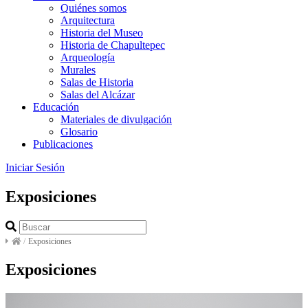
Quiénes somos
Arquitectura
Historia del Museo
Historia de Chapultepec
Arqueología
Murales
Salas de Historia
Salas del Alcázar
Educación
Materiales de divulgación
Glosario
Publicaciones
Iniciar Sesión
Exposiciones
/
Exposiciones
Exposiciones