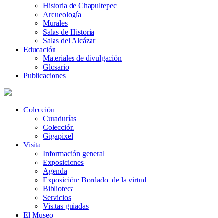
Historia de Chapultepec
Arqueología
Murales
Salas de Historia
Salas del Alcázar
Educación
Materiales de divulgación
Glosario
Publicaciones
Colección
Curadurías
Colección
Gigapixel
Visita
Información general
Exposiciones
Agenda
Exposición: Bordado, de la virtud
Biblioteca
Servicios
Visitas guiadas
El Museo