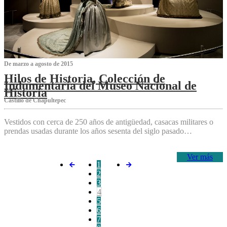
De marzo a agosto de 2015
Hilos de Historia, Colección de
Indumentaria del Museo Nacional de
Historia
Castillo de Chapultepec
Vestidos con cerca de 250 años de antigüedad, casacas militares o
prendas usadas durante los años sesenta del siglo pasado…
Ver más
1
2
3
4
5
6
7